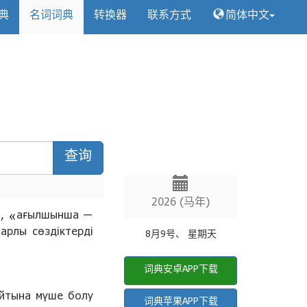
典
名词词典
转换器
联系方式
简体中文
查询
2026 (马年)
», «ағылшынша —
рлы сөздіктерді
8月9号、 星期天
词典安卓APP下载
айтына мүше болу
词典苹果APP下载