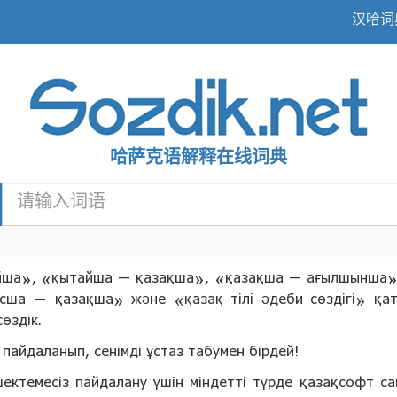
汉哈词
哈萨克语解释在线词典
тайша», «қытайша — қазақша», «қазақша — ағылшынша
а — қазақша» және «қазақ тілі әдеби сөздігі» қата
өздік.
пайдаланып, сенімді ұстаз табумен бірдей!
шектемесіз пайдалану үшін міндетті түрде қазақсофт с